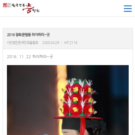
2016 광화문행동 하야하라~굿
사단법인한국민족춤협회
2020.04.29
|
HIT 2116
2016. 11. 22 하야하라~굿