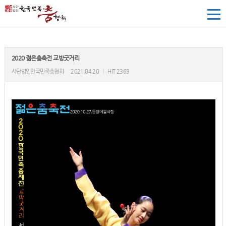
2020 젊은춤축전 교방굿거리
사단법인한국민족춤협회
2021.04.20
|
HIT 2369